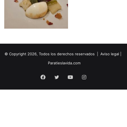
© Copyright 2026, Todos los derechos reservados |
Aviso legal
|
Paratieslavida.com
Facebook
Twitter
YouTube
Instagram