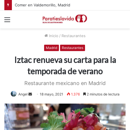
Comer en Valdemorillo, Madrid
Menú
Inicio
/
Restaurantes
Madrid
Restaurantes
Iztac renueva su carta para la
temporada de verano
Restaurante mexicano en Madrid
Angel
S
18 mayo, 2021
1.376
2 minutos de lectura
e
n
d
a
n