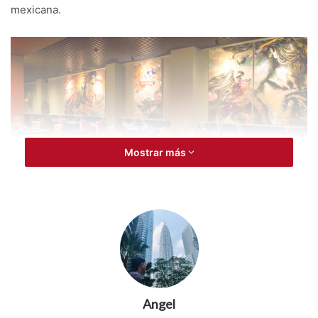
mexicana.
Mostrar más
Ubicado en el mismo local que ocupara desde 1959 el
restaurante México Lindo, primer restaurante mexicano de
Madrid, en
Iztac
no hay nada qué no tenga un sentido y
Angel
que convierta cada visita al restaurante en una experiencia