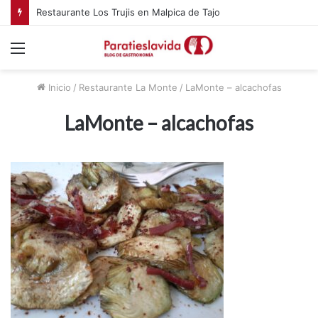
Restaurante Los Trujis en Malpica de Tajo
Menú
Inicio
/
Restaurante La Monte
/
LaMonte – alcachofas
LaMonte – alcachofas