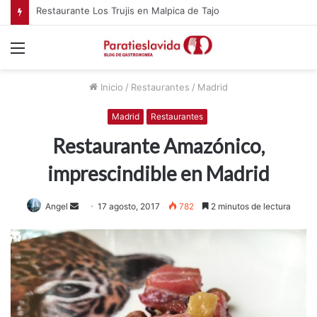
Menú
Inicio
/
Restaurantes
/
Madrid
Madrid
Restaurantes
Restaurante Amazónico,
imprescindible en Madrid
Angel
S
17 agosto, 2017
782
2 minutos de lectura
e
n
d
a
n
e