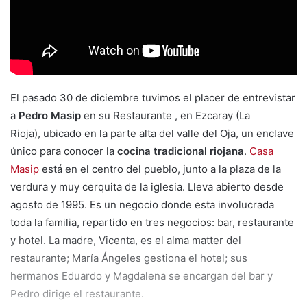
m
a
i
l
El pasado 30 de diciembre tuvimos el placer de entrevistar
a
Pedro Masip
en su Restaurante , en Ezcaray (La
Rioja), ubicado en la parte alta del valle del Oja, un enclave
único para conocer la
cocina tradicional riojana
.
Casa
Masip
está en el centro del pueblo, junto a la plaza de la
verdura y muy cerquita de la iglesia. Lleva abierto desde
agosto de 1995. Es un negocio donde esta involucrada
toda la familia, repartido en tres negocios: bar, restaurante
y hotel. La madre, Vicenta, es el alma matter del
restaurante; María Ángeles gestiona el hotel; sus
hermanos Eduardo y Magdalena se encargan del bar y
Pedro dirige el restaurante.