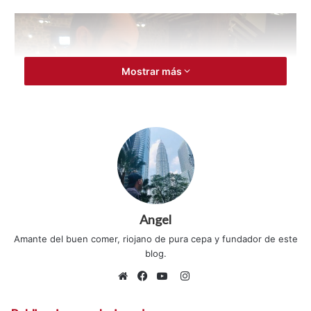
Mostrar más
Angel
Amante del buen comer, riojano de pura cepa y fundador de este
blog.
I
Restaurante Casa Masip, Ezcaray
n
S
F
Y
s
i
a
o