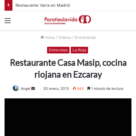
Restaurante Varra en Madrid
Menú
Inicio
/
Vídeos
/
Entrevistas
Entrevistas
La Rioja
Restaurante Casa Masip, cocina
riojana en Ezcaray
Angel
S
30 enero, 2015
845
1 minuto de lectura
e
n
d
a
n
e