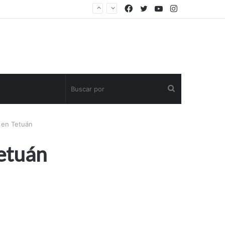
Facebook
Twitter
YouTube
Instagram
Buscar
por
 en Tetuán
Tetuán