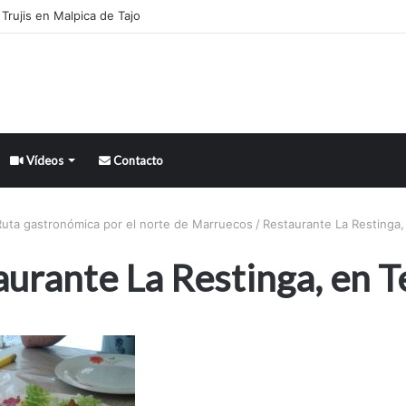
Trujis en Malpica de Tajo
Vídeos
Contacto
Ruta gastronómica por el norte de Marruecos
/
Restaurante La Restinga,
urante La Restinga, en 