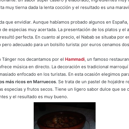
ta muy tierna dada la lenta cocción y el resultado es una maravil
ada que envidiar. Aunque habíamos probado algunos en España, 
 de especias muy acertada. La presentación de los platos y el 
esultó perfecta. En cuanto al precio, el Nabab se situaba por 
o pero adecuado para un bolsillo turista: por euros cenamos do
n Tánger nos decantamos por el
Hammadi
, un famoso restauran
rece música en directo. La decoración es tradicional marroquí
masiado enfocado en los turistas. En esta ocasión elegimos par
tos más ricos en Marruecos
. Se trata de un pastel de hojaldre r
 especias y frutos secos. Tiene un ligero sabor dulce que se 
ntes y el resultado es muy bueno.