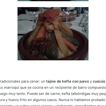
tradicionales para cenar: un
tajine de kefta con juevo
y
cuscús 
pico marroquí que se cocina en un recipiente de barro compuest
fuego muy lento. Puede ser de carne, kefta (albóndigas muy peq
a y huevo frito en algunos casos. Nunca lo habíamos probado 
ionante: un sabor súper casero y elaborado, ingredientes muy