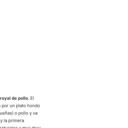
royal de pollo
. El
o por un plato hondo
ueñas) o pollo y va
y la primera
 naturales y muy muy