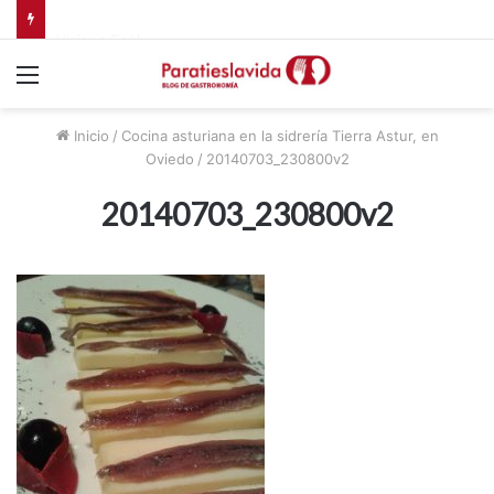
Viajar a Seúl
Menú
Inicio
/
Cocina asturiana en la sidrería Tierra Astur, en
Oviedo
/
20140703_230800v2
20140703_230800v2