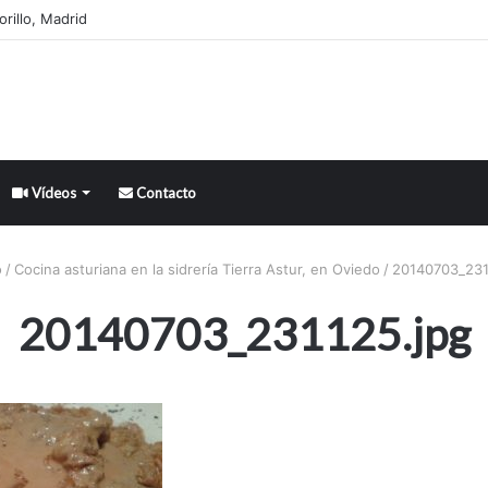
rillo, Madrid
Vídeos
Contacto
o
/
Cocina asturiana en la sidrería Tierra Astur, en Oviedo
/
20140703_231
20140703_231125.jpg