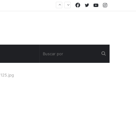
Facebook
Twitter
YouTube
Instagram
Buscar
por
125.jpg