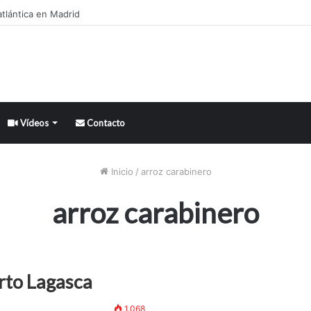
tlántica en Madrid
Vídeos
Contacto
Inicio
/
arroz carabinero
arroz carabinero
rto Lagasca
1.068