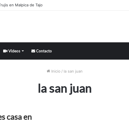
rujis en Malpica de Tajo
Vídeos
Contacto
Inicio
/
la san juan
la san juan
es casa en