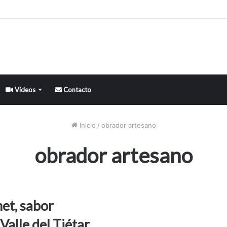
Vídeos
Contacto
Inicio
/
obrador artesano
obrador artesano
et, sabor
Valle del Tiétar