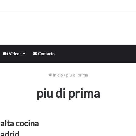
Vídeos
Contacto
Inicio
/
piu di prima
piu di prima
 alta cocina
Madrid