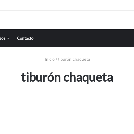
eos
Contacto
Inicio
/
tiburón chaqueta
tiburón chaqueta
Cabo San Lucas,
489