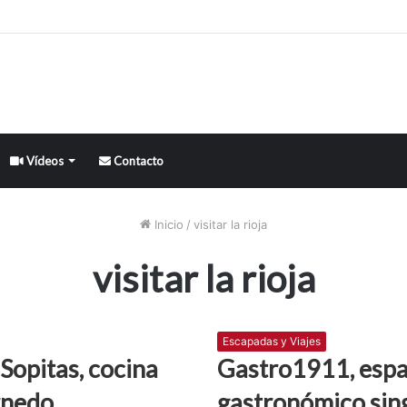
Vídeos
Contacto
Inicio
/
visitar la rioja
visitar la rioja
Escapadas y Viajes
Sopitas, cocina
Gastro1911, espa
rnedo
gastronómico sin