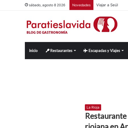
Viajar a Seúl
sábado, agosto 8 2026
Novedades
Inicio
Restaurantes
Escapadas y Viajes
La Rioja
Restaurante 
riojana en A