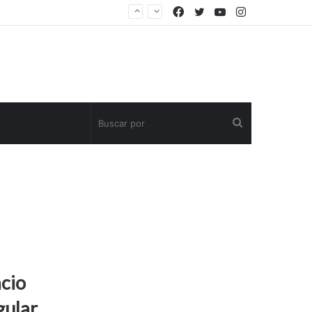
Facebook
Twitter
YouTube
Instagram
Buscar
por
cio
gular