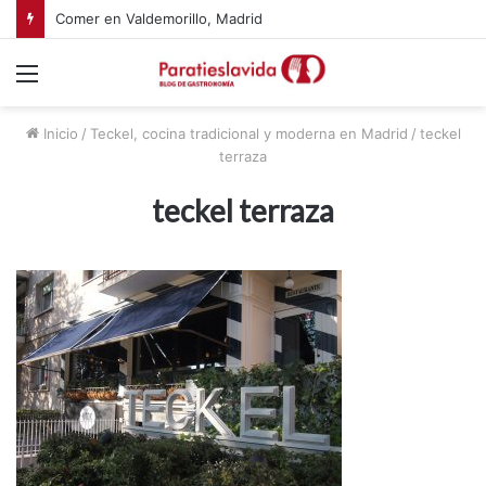
Comer en Valdemorillo, Madrid
Menú
Inicio
/
Teckel, cocina tradicional y moderna en Madrid
/
teckel
terraza
teckel terraza