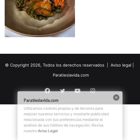
© Copyright 2026, Todos los derechos reservados |
Aviso legal
|
Paratieslavida.com
Facebook
Twitter
YouTube
Instagram
Paratieslavida.com
Utilizamos cookies propias y de terceros para
mejorar nuestros servicios y mostrarle publicidad
relacionada con sus preferencias mediante el
análisis de sus hábitos de navegación. Revisa
nuestro
Aviso Legal