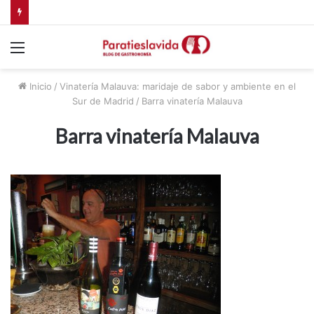
Agarimo, taberna atlántica en Madrid
Menú
Inicio
/
Vinatería Malauva: maridaje de sabor y ambiente en el
Sur de Madrid
/
Barra vinatería Malauva
Barra vinatería Malauva