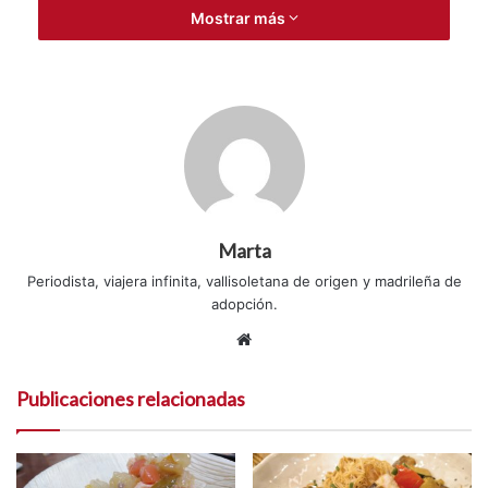
Mostrar más
Marta
Periodista, viajera infinita, vallisoletana de origen y madrileña de
adopción.
S
i
t
Publicaciones relacionadas
i
o
w