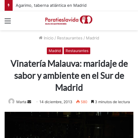
Agarimo, taberna atlántica en Madrid
Menú
Inicio
/
Restaurantes
/
Madrid
Madrid
Restaurantes
Vinatería Malauva: maridaje de
sabor y ambiente en el Sur de
Madrid
Marta
S
14 diciembre, 2013
580
3 minutos de lectura
e
n
d
a