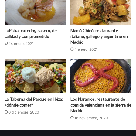
e
b
LaPizka: catering casero, de
Mamá Chicó, restaurante
calidad y comprometido
italiano, gallego y argentino en
Madrid
24 enero, 2021
4 enero, 2021
La Taberna del Parque en Ibiza:
Los Naranjos, restaurante de
¿dónde comer?
comida valenciana en la sierra de
Madrid
6 diciembre, 2020
16 noviembre, 2020