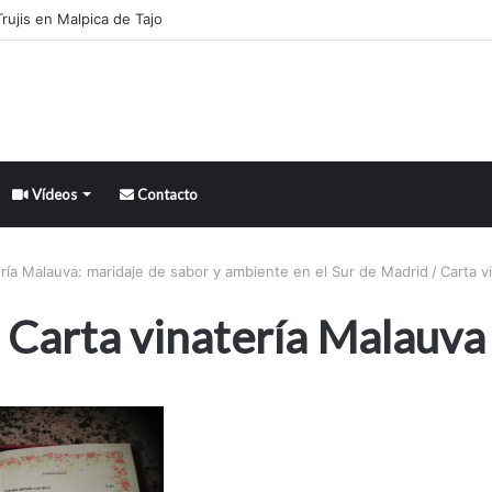
rujis en Malpica de Tajo
Vídeos
Contacto
ría Malauva: maridaje de sabor y ambiente en el Sur de Madrid
/
Carta v
Carta vinatería Malauva