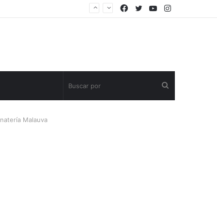
Facebook
Twitter
YouTube
Instagram
Buscar
por
inatería Malauva