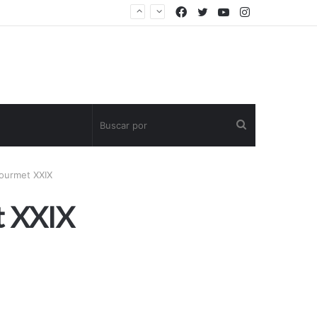
Facebook
Twitter
YouTube
Instagram
Buscar
por
Gourmet XXIX
t XXIX