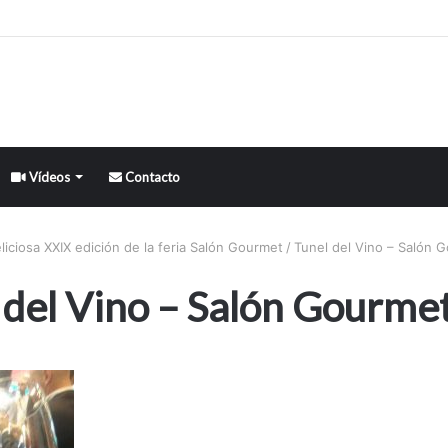
Vídeos
Contacto
liciosa XXIX edición de la feria Salón Gourmet
/
Tunel del Vino – Salón 
 del Vino – Salón Gourme