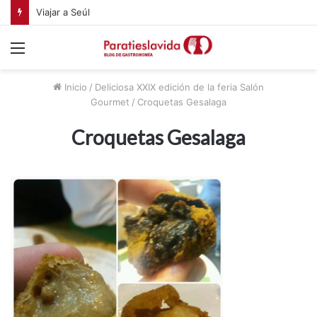
Viajar a Seúl
Menú
Inicio
/
Deliciosa XXIX edición de la feria Salón
Gourmet
/
Croquetas Gesalaga
Croquetas Gesalaga