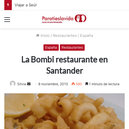
Viajar a Seúl
Menú
Inicio
/
Restaurantes
/
España
España
Restaurantes
La Bombi restaurante en
Santander
Silvia
S
8 noviembre, 2015
560
1 minuto de lectura
e
n
d
a
n
e