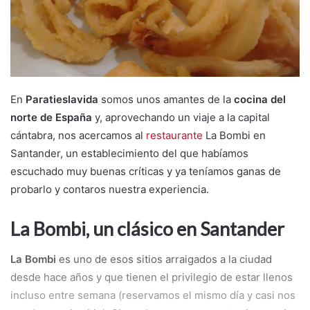
m
a
i
l
En
Paratieslavida
somos unos amantes de la
cocina del
norte de España
y, aprovechando un viaje a la capital
cántabra, nos acercamos al
restaurante
La Bombi en
Santander, un establecimiento del que habíamos
escuchado muy buenas críticas y ya teníamos ganas de
probarlo y contaros nuestra experiencia.
La Bombi, un clásico en Santander
La Bombi
es uno de esos sitios arraigados a la ciudad
desde hace años y que tienen el privilegio de estar llenos
incluso entre semana (reservamos el mismo día y casi nos