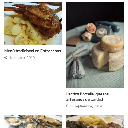
w
e
b
Menú tradicional en Entrecepas
16 octubre, 2019
Làctics Portella, quesos
artesanos de calidad
11 septiembre, 2019