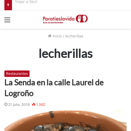
Restaurante Los Trujis en Malpica de Tajo
Menú
Inicio
/
lecherillas
lecherillas
Restaurantes
La Senda en la calle Laurel de
Logroño
21 julio, 2019
1.362