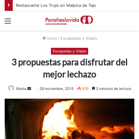
Restaurante Los Trujis en Malpica de Tajo
Menú
Inicio
/
Escapadas y Viajes
Escapadas y Viajes
3 propuestas para disfrutar del
mejor lechazo
Marta
S
28 noviembre, 2015
856
3 minutos de lectura
e
n
d
a
n
e