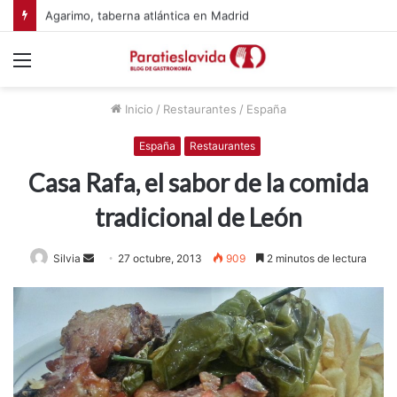
Agarimo, taberna atlántica en Madrid
Menú
Inicio
/
Restaurantes
/
España
España
Restaurantes
Casa Rafa, el sabor de la comida
tradicional de León
Silvia
S
27 octubre, 2013
909
2 minutos de lectura
e
n
d
a
n
e