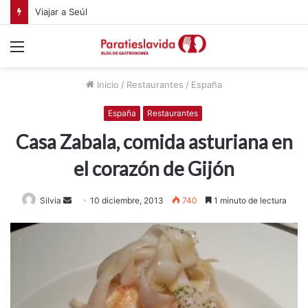
Viajar a Seúl
Menú
Inicio
/
Restaurantes
/
España
España
Restaurantes
Casa Zabala, comida asturiana en
el corazón de Gijón
Silvia
S
10 diciembre, 2013
740
1 minuto de lectura
e
n
d
a
n
e