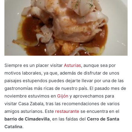
m
a
i
l
Siempre es un placer visitar
Asturias
, aunque sea por
motivos laborales, ya que, además de disfrutar de unos
paisajes estupendos puedes dejarte llevar por una de las
gastronomías más ricas de nuestro país. El pasado mes de
noviembre estuvimos en
Gijón
y aprovechamos para
visitar Casa Zabala, tras las recomendaciones de varios
amigos asturianos. Este
restaurante
se encuentra en el
barrio de Cimadevilla
, en las faldas del
Cerro de S
anta
Catalina
.