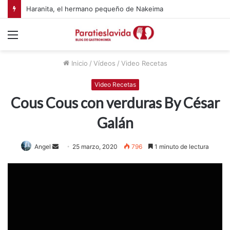
Haranita, el hermano pequeño de Nakeima
Menú
Inicio
/
Vídeos
/
Video Recetas
Video Recetas
Cous Cous con verduras By César
Galán
Angel
S
25 marzo, 2020
796
1 minuto de lectura
e
n
d
a
n
e