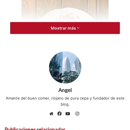
Mostrar más
Angel
Amante del buen comer, riojano de pura cepa y fundador de este
blog.
I
Su nombre deriva del bereber
seksu
, que significa «bien
n
S
F
Y
enrollado», «bien formado» o «redondeado». Su nombre
s
i
a
o
Publicaciones relacionadas