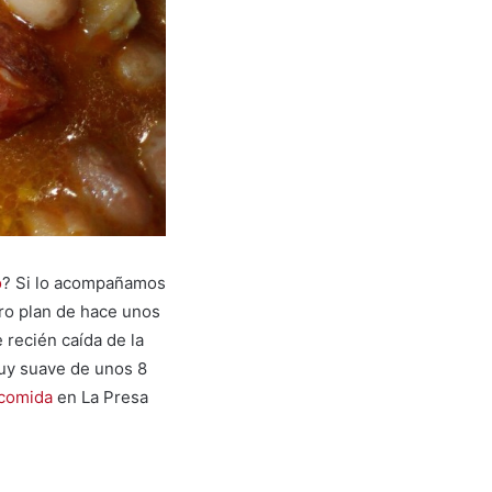
o
? Si lo acompañamos
tro plan de hace unos
 recién caída de la
muy suave de unos 8
 comida
en La Presa