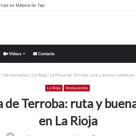
atlántica en Madrid
Vídeos
Contacto
o
/
Restaurantes
/
La Rioja
/
La Presa de Terroba: ruta y buena comida en 
La Rioja
Restaurantes
a de Terroba: ruta y buen
en La Rioja