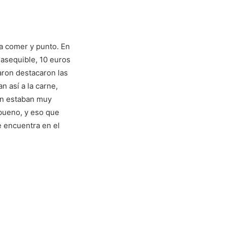
a a comer y punto. En
 asequible, 10 euros
aron destacaron las
 así a la carne,
n estaban muy
bueno, y eso que
e encuentra en el