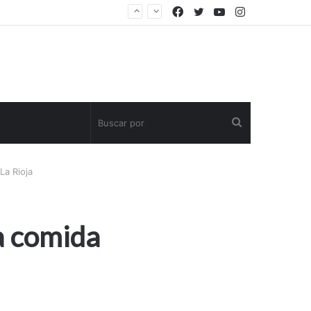
Facebook
Twitter
YouTube
Instagram
Buscar
por
La Rioja
a comida