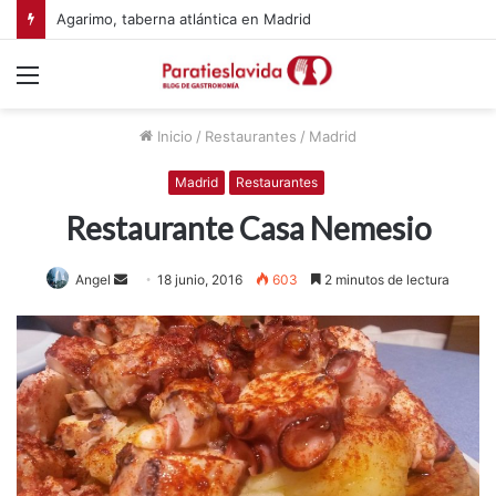
Agarimo, taberna atlántica en Madrid
Menú
Inicio
/
Restaurantes
/
Madrid
Madrid
Restaurantes
Restaurante Casa Nemesio
Angel
S
18 junio, 2016
603
2 minutos de lectura
e
n
d
a
n
e
m
a