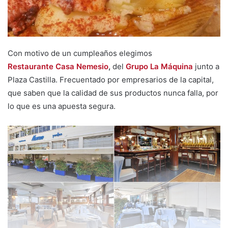
i
l
Con motivo de un cumpleaños elegimos
Restaurante Casa Nemesio
,
del
Grupo La Máquina
junto a
Plaza Castilla. Frecuentado por empresarios de la capital,
que saben que la calidad de sus productos nunca falla, por
lo que es una apuesta segura.