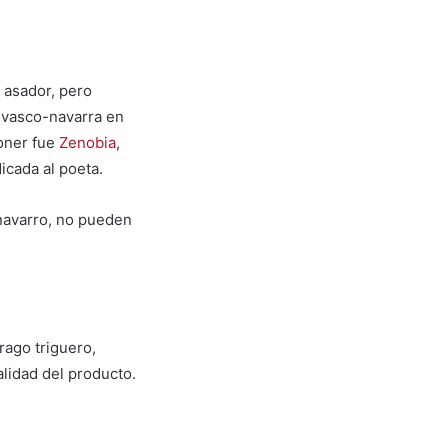
o asador, pero
a vasco-navarra en
poner fue
Zenobia
,
icada al poeta.
navarro, no pueden
ago triguero,
lidad del producto.