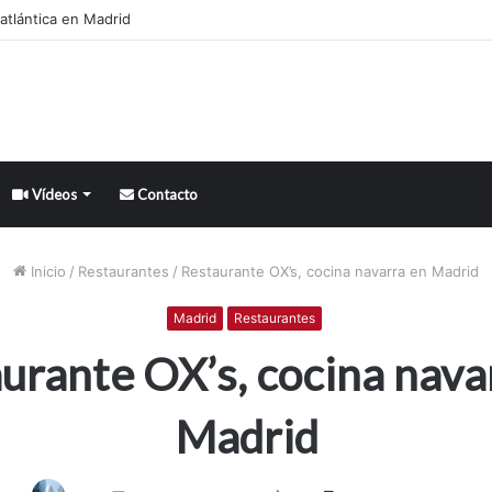
rillo, Madrid
Vídeos
Contacto
Inicio
/
Restaurantes
/
Restaurante OX’s, cocina navarra en Madrid
Madrid
Restaurantes
urante OX’s, cocina nava
Madrid