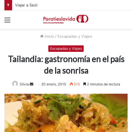
Viajar a Seúl
Menú
Inicio
/
Escapadas y Viajes
Escapadas y Viajes
Tailandia: gastronomía en el país
de la sonrisa
Silvia
S
20 enero, 2015
515
2 minutos de lectura
e
n
d
a
n
e