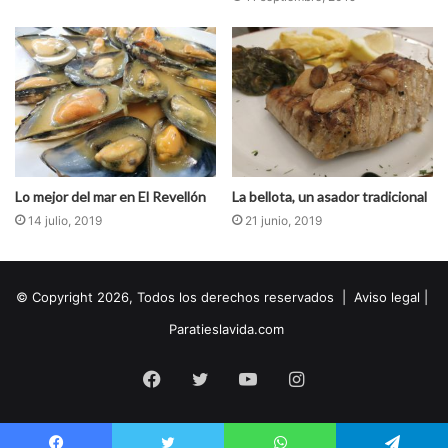
El rey de la cocina tailandesa es el
Pad Thai
, tallarines de
arroz gruesos combinados con verduras, carne o pescado.
Lo mejor del mar en El Revellón
La bellota, un asador tradicional
Nosotros no quisimos dejar pasar la oportunidad de probar
14 julio, 2019
21 junio, 2019
todo los tipos de Pad Thai posibles a lo largo de nuestro
viaje y se convirtió en el básico que no podía faltar en las
comidas. A continuación os mostramos varias modalidades
© Copyright 2026, Todos los derechos reservados |
Aviso legal
|
de Pad Thai: con marisco tailandés o con pollo, envuelto
Paratieslavida.com
en tortilla… Los arroces y noodles no pueden faltar
tampoco en la mesa, de hecho, los tailandeses incluyen el
Facebook
Twitter
YouTube
Instagram
arroz en dos de las tres comidas que realizan al día. Se
encuentran en multitud de versiones, arroz frito con piña,
noodles de arroz picantes con salsa de pimiento y soja…