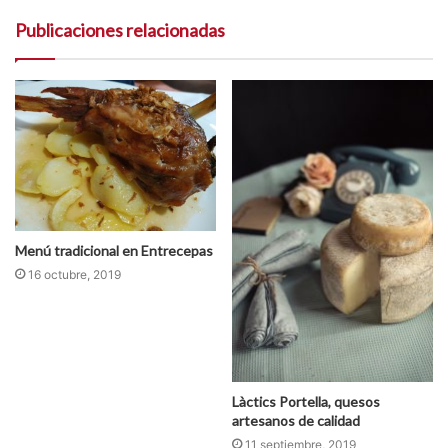
t
Publicaciones relacionadas
i
o
w
e
b
Menú tradicional en Entrecepas
16 octubre, 2019
Làctics Portella, quesos
artesanos de calidad
11 septiembre, 2019